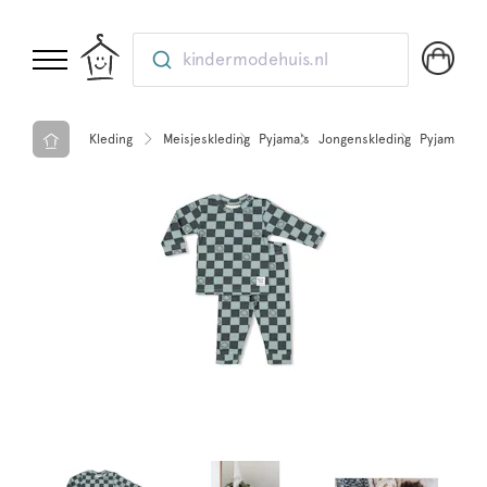
kindermodehuis.nl
Kleding
Meisjeskleding
Pyjama's
Jongenskleding
Pyjama's
F