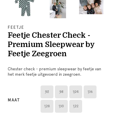
FEETJE
Feetje Chester Check -
Premium Sleepwear by
Feetje Zeegroen
Chester check - premium sleepwear by feetje van
het merk feetje uitgevoerd in zeegroen.
92
98
104
116
MAAT
128
110
122