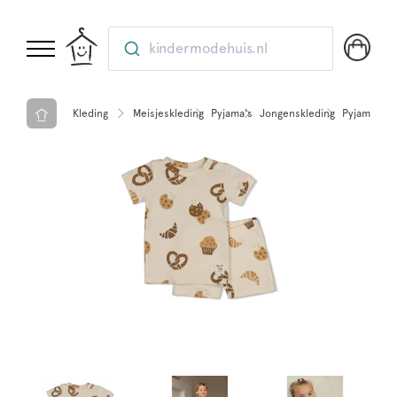
kindermodehuis.nl
Kleding
Meisjeskleding
Pyjama's
Jongenskleding
Pyjama's
F