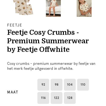
FEETJE
Feetje Cosy Crumbs -
Premium Summerwear
by Feetje Offwhite
Cosy crumbs - premium summerwear by feetje van
het merk feetje uitgevoerd in offwhite.
92
98
104
110
MAAT
116
122
128