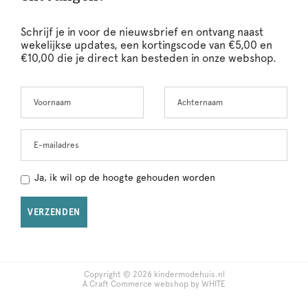
Schrijf je in voor de nieuwsbrief en ontvang naast
wekelijkse updates, een kortingscode van €5,00 en
€10,00 die je direct kan besteden in onze webshop.
Voornaam
Achternaam
Leave
this
field
blank
E-mailadres
Ja, ik wil op de hoogte gehouden worden
VERZENDEN
Copyright © 2026 kindermodehuis.nl
A Craft Commerce webshop by WHITE