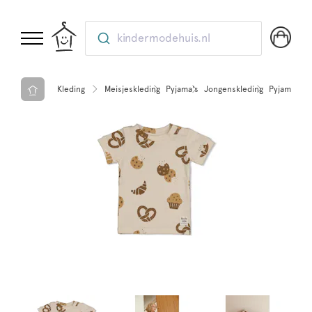
kindermodehuis.nl
Kleding
Meisjeskleding
Pyjama's
Jongenskleding
Pyjama's
F