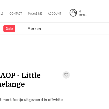
0
ELS
CONTACT
MAGAZINE
ACCOUNT
Item(s)
Sale
Merken
AOP - Little
melange
t merk feetje uitgevoerd in offwhite