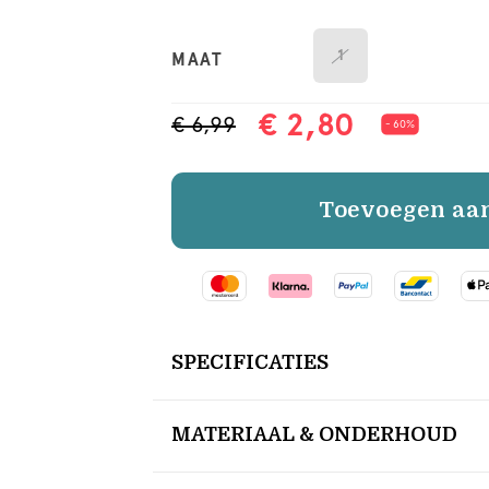
1
MAAT
€ 2,80
€ 6,99
- 60%
Toevoegen aa
SPECIFICATIES
MATERIAAL & ONDERHOUD