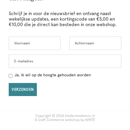
Schrijf je in voor de nieuwsbrief en ontvang naast
wekelijkse updates, een kortingscode van €5,00 en
€10,00 die je direct kan besteden in onze webshop.
Voornaam
Achternaam
Leave
this
field
blank
E-mailadres
Ja, ik wil op de hoogte gehouden worden
VERZENDEN
Copyright © 2026 kindermodehuis.nl
A Craft Commerce webshop by WHITE