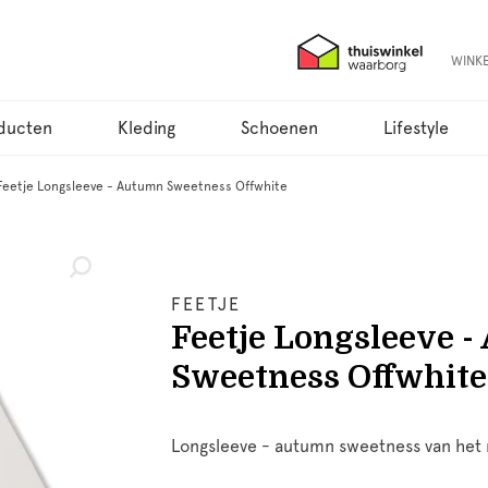
WINK
ducten
Kleding
Schoenen
Lifestyle
Feetje Longsleeve - Autumn Sweetness Offwhite
FEETJE
Feetje Longsleeve 
Sweetness Offwhite
Longsleeve - autumn sweetness van het m