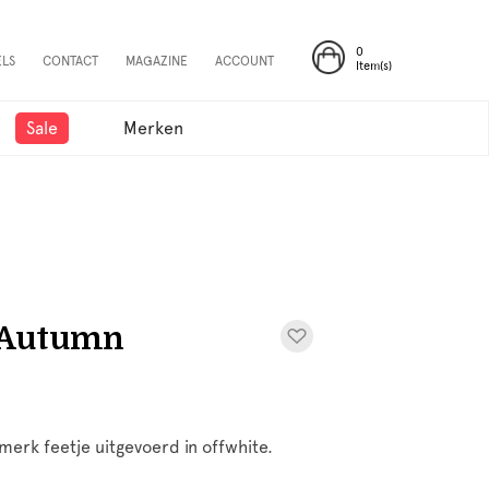
0
ELS
CONTACT
MAGAZINE
ACCOUNT
Item(s)
Sale
Merken
- Autumn
erk feetje uitgevoerd in offwhite.