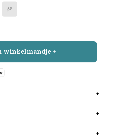
62
n winkelmandje +