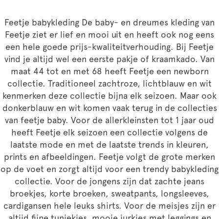
Feetje babykleding De baby- en dreumes kleding van
Feetje ziet er lief en mooi uit en heeft ook nog eens
een hele goede prijs-kwaliteitverhouding. Bij Feetje
vind je altijd wel een eerste pakje of kraamkado. Van
maat 44 tot en met 68 heeft Feetje een newborn
collectie. Traditioneel zachtroze, lichtblauw en wit
kenmerken deze collectie bijna elk seizoen. Maar ook
donkerblauw en wit komen vaak terug in de collecties
van feetje baby. Voor de allerkleinsten tot 1 jaar oud
heeft Feetje elk seizoen een collectie volgens de
laatste mode en met de laatste trends in kleuren,
prints en afbeeldingen. Feetje volgt de grote merken
op de voet en zorgt altijd voor een trendy babykleding
collectie. Voor de jongens zijn dat zachte jeans
broekjes, korte broeken, sweatpants, longsleeves,
cardigansen hele leuks shirts. Voor de meisjes zijn er
altijd fijne tuniekjes, mooie jurkjes met leggings en