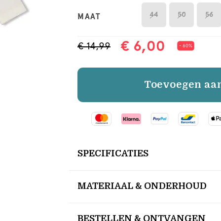
44
50
56
MAAT
€ 6,00
€ 14,99
- 60%
Toevoegen aa
SPECIFICATIES
MATERIAAL & ONDERHOUD
BESTELLEN & ONTVANGEN