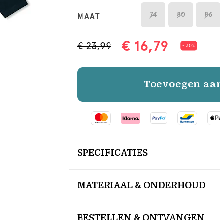
74
80
86
MAAT
€ 16,79
€ 23,99
- 30%
Toevoegen aa
SPECIFICATIES
MATERIAAL & ONDERHOUD
BESTELLEN & ONTVANGEN