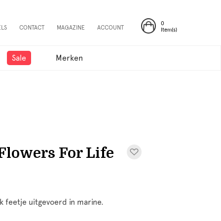
0
ELS
CONTACT
MAGAZINE
ACCOUNT
Item(s)
Sale
Merken
Flowers For Life
k feetje uitgevoerd in marine.