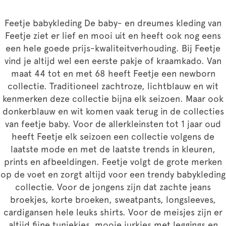
Feetje babykleding De baby- en dreumes kleding van
Feetje ziet er lief en mooi uit en heeft ook nog eens
een hele goede prijs-kwaliteitverhouding. Bij Feetje
vind je altijd wel een eerste pakje of kraamkado. Van
maat 44 tot en met 68 heeft Feetje een newborn
collectie. Traditioneel zachtroze, lichtblauw en wit
kenmerken deze collectie bijna elk seizoen. Maar ook
donkerblauw en wit komen vaak terug in de collecties
van feetje baby. Voor de allerkleinsten tot 1 jaar oud
heeft Feetje elk seizoen een collectie volgens de
laatste mode en met de laatste trends in kleuren,
prints en afbeeldingen. Feetje volgt de grote merken
op de voet en zorgt altijd voor een trendy babykleding
collectie. Voor de jongens zijn dat zachte jeans
broekjes, korte broeken, sweatpants, longsleeves,
cardigansen hele leuks shirts. Voor de meisjes zijn er
altijd fijne tuniekjes, mooie jurkjes met leggings en