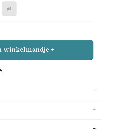
62
n winkelmandje +