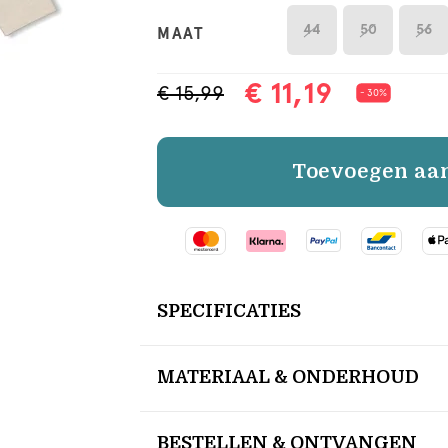
44
50
56
MAAT
€ 11,19
€ 15,99
- 30%
Toevoegen aa
SPECIFICATIES
MATERIAAL & ONDERHOUD
BESTELLEN & ONTVANGEN