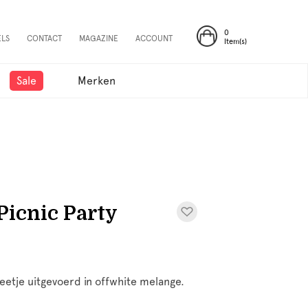
0
ELS
CONTACT
MAGAZINE
ACCOUNT
Item(s)
Sale
Merken
Picnic Party
eetje uitgevoerd in offwhite melange.