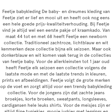
Feetje babykleding De baby- en dreumes kleding van
Feetje ziet er lief en mooi uit en heeft ook nog eens
een hele goede prijs-kwaliteitverhouding. Bij Feetje
vind je altijd wel een eerste pakje of kraamkado. Van
maat 44 tot en met 68 heeft Feetje een newborn
collectie. Traditioneel zachtroze, lichtblauw en wit
kenmerken deze collectie bijna elk seizoen. Maar ook
donkerblauw en wit komen vaak terug in de collecties
van feetje baby. Voor de allerkleinsten tot 1 jaar oud
heeft Feetje elk seizoen een collectie volgens de
laatste mode en met de laatste trends in kleuren,
prints en afbeeldingen. Feetje volgt de grote merken
op de voet en zorgt altijd voor een trendy babykleding
collectie. Voor de jongens zijn dat zachte jeans
broekjes, korte broeken, sweatpants, longsleeves,
cardigansen hele leuks shirts. Voor de meisjes zijn er
altijd fijne tuniekjes, mooie jurkjes met leggings en