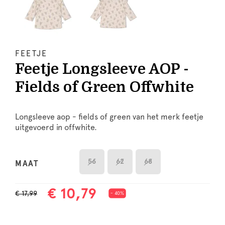
FEETJE
Feetje Longsleeve AOP -
Fields of Green Offwhite
Longsleeve aop - fields of green van het merk feetje
uitgevoerd in offwhite.
56
62
68
MAAT
€ 10,79
€ 17,99
- 40%