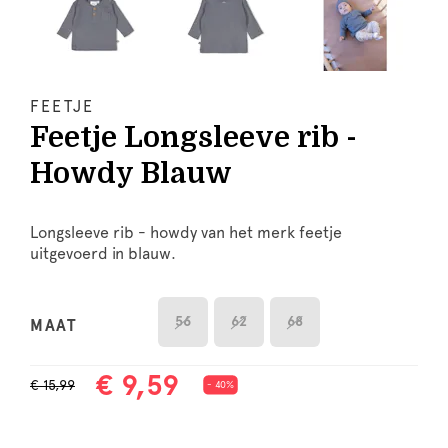
FEETJE
Feetje Longsleeve rib -
Howdy Blauw
Longsleeve rib - howdy van het merk feetje
uitgevoerd in blauw.
56
62
68
MAAT
€ 9,59
€ 15,99
- 40%