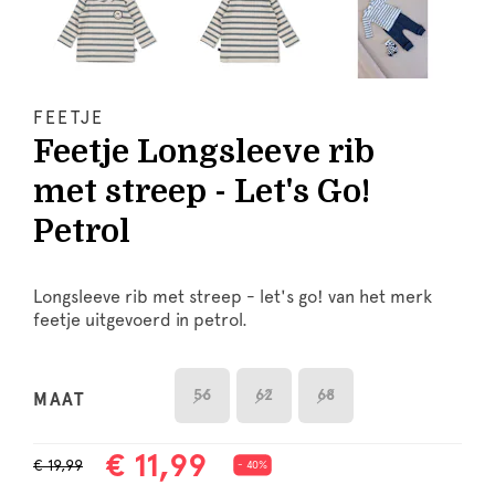
FEETJE
Feetje Longsleeve rib
met streep - Let's Go!
Petrol
Longsleeve rib met streep - let's go! van het merk
feetje uitgevoerd in petrol.
56
62
68
MAAT
€ 11,99
€ 19,99
- 40%