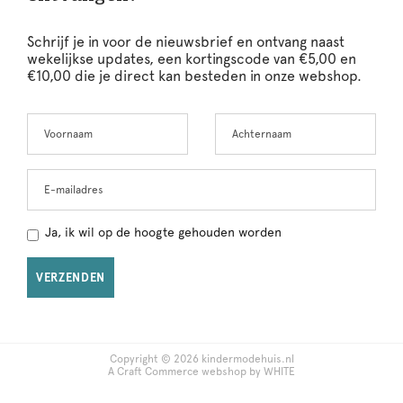
Schrijf je in voor de nieuwsbrief en ontvang naast
wekelijkse updates, een kortingscode van €5,00 en
€10,00 die je direct kan besteden in onze webshop.
Voornaam
Achternaam
Leave
this
field
blank
E-mailadres
Ja, ik wil op de hoogte gehouden worden
VERZENDEN
Copyright © 2026 kindermodehuis.nl
A Craft Commerce webshop by WHITE