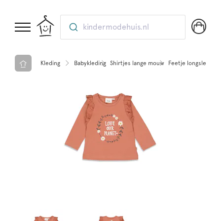
kindermodehuis.nl
Kleding
Babykleding
Shirtjes lange mouw
Feetje longsleeve r