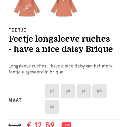
FEETJE
Feetje longsleeve ruches
- have a nice daisy Brique
Longsleeve ruches - have a nice daisy van het merk
feetje uitgevoerd in brique.
62
68
74
80
MAAT
86
€ 12,59
€ 17,99
- 30%