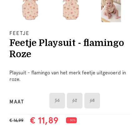
FEETJE
Feetje Playsuit - flamingo
Roze
Playsuit - flamingo van het merk feetje uitgevoerd in
roze.
56
62
68
MAAT
€ 11,89
€ 16,99
- 30%