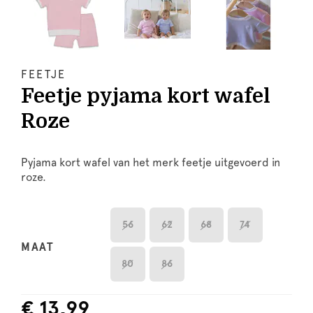
FEETJE
Feetje pyjama kort wafel
Roze
Pyjama kort wafel van het merk feetje uitgevoerd in
roze.
56
62
68
74
MAAT
80
86
€ 13,99