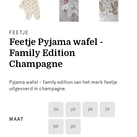
FEETJE
Feetje Pyjama wafel -
Family Edition
Champagne
Pyjama wafel - family edition van het merk feetje
uitgevoerd in champagne.
56
62
68
74
MAAT
80
86