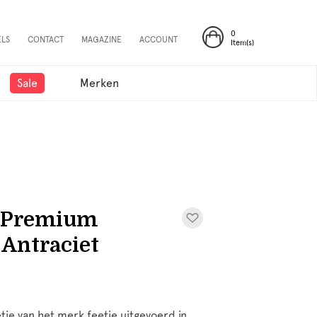
0
ELS
CONTACT
MAGAZINE
ACCOUNT
Item(s)
Sale
Merken
 - Premium
 Antraciet
je van het merk feetje uitgevoerd in