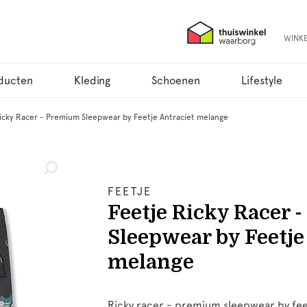
WINK
ducten
Kleding
Schoenen
Lifestyle
icky Racer - Premium Sleepwear by Feetje Antraciet melange
FEETJE
Feetje Ricky Racer
Sleepwear by Feetje
melange
Ricky racer - premium sleepwear by feet