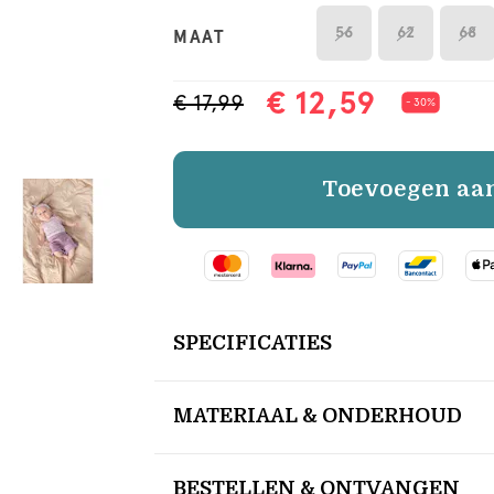
56
62
68
MAAT
€ 12,59
€ 17,99
- 30%
Toevoegen aa
SPECIFICATIES
MATERIAAL & ONDERHOUD
BESTELLEN & ONTVANGEN