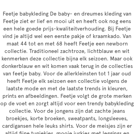
Feetje babykleding De baby- en dreumes kleding van
Feetje ziet er lief en mooi uit en heeft ook nog eens
een hele goede prijs-kwaliteitverhouding. Bij Feetje
vind je altijd wel een eerste pakje of kraamkado. Van
maat 44 tot en met 68 heeft Feetje een newborn
collectie. Traditioneel zachtroze, lichtblauw en wit
kenmerken deze collectie bijna elk seizoen. Maar ook
donkerblauw en wit komen vaak terug in de collecties
van feetje baby. Voor de allerkleinsten tot 1 jaar oud
heeft Feetje elk seizoen een collectie volgens de
laatste mode en met de laatste trends in kleuren,
prints en afbeeldingen. Feetje volgt de grote merken
op de voet en zorgt altijd voor een trendy babykleding
collectie. Voor de jongens zijn dat zachte jeans
broekjes, korte broeken, sweatpants, longsleeves,
cardigansen hele leuks shirts. Voor de meisjes zijn er
altijd fijne tuniekjes, mooie jurkjes met leggings en