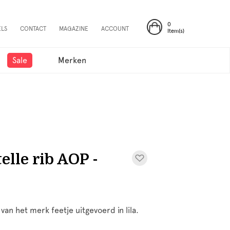
0
ELS
CONTACT
MAGAZINE
ACCOUNT
Item(s)
Sale
Merken
elle rib AOP -
van het merk feetje uitgevoerd in lila.