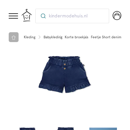
kindermodehuis.nl
Kleding
Babykleding
Korte broekjes
Feetje Short denim ruc