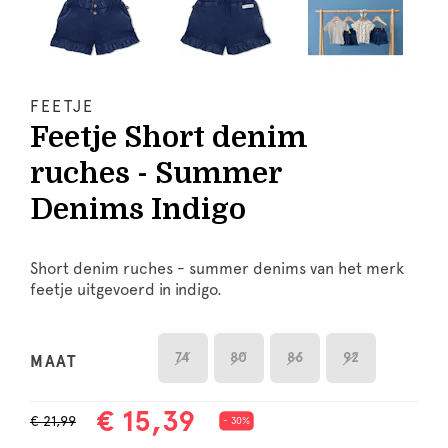
FEETJE
Feetje Short denim
ruches - Summer
Denims Indigo
Short denim ruches - summer denims van het merk
feetje uitgevoerd in indigo.
74
80
86
92
MAAT
€ 15,39
€ 21,99
- 30%