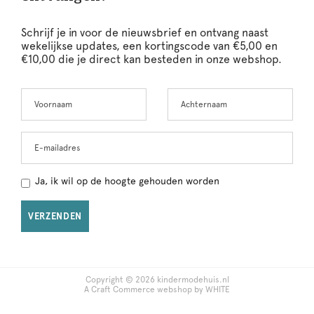
Schrijf je in voor de nieuwsbrief en ontvang naast
wekelijkse updates, een kortingscode van €5,00 en
€10,00 die je direct kan besteden in onze webshop.
Voornaam
Achternaam
Leave
this
field
blank
E-mailadres
Ja, ik wil op de hoogte gehouden worden
VERZENDEN
Copyright © 2026 kindermodehuis.nl
A Craft Commerce webshop by WHITE