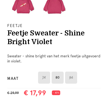
FEETJE
Feetje Sweater - Shine
Bright Violet
Sweater - shine bright van het merk feetje uitgevoerd
in violet.
74
80
86
MAAT
€ 17,99
€ 29,99
- 40%