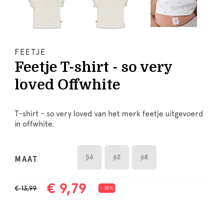
FEETJE
Feetje T-shirt - so very
loved Offwhite
T-shirt - so very loved van het merk feetje uitgevoerd
in offwhite.
56
62
68
MAAT
€ 9,79
€ 13,99
- 30%