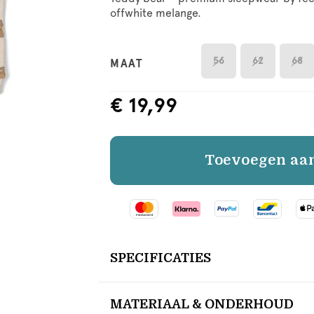
offwhite melange.
56
62
68
MAAT
€ 19,99
Toevoegen aa
SPECIFICATIES
MATERIAAL & ONDERHOUD