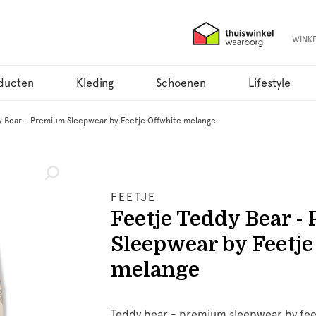
WINK
ducten
Kleding
Schoenen
Lifestyle
y Bear - Premium Sleepwear by Feetje Offwhite melange
FEETJE
Feetje Teddy Bear 
Sleepwear by Feetje
melange
Teddy bear - premium sleepwear by feet