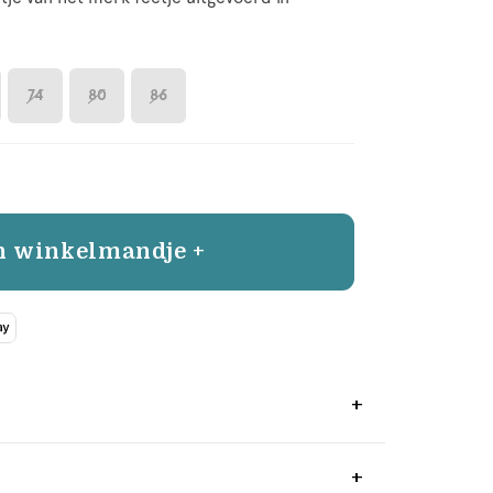
74
80
86
n winkelmandje +