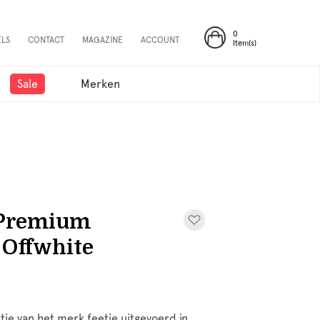
0
ELS
CONTACT
MAGAZINE
ACCOUNT
Item(s)
Sale
Merken
- Premium
 Offwhite
je van het merk feetje uitgevoerd in