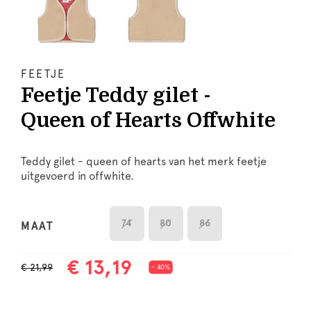
FEETJE
Feetje Teddy gilet -
Queen of Hearts Offwhite
Teddy gilet - queen of hearts van het merk feetje
uitgevoerd in offwhite.
74
80
86
MAAT
€ 13,19
€ 21,99
- 40%