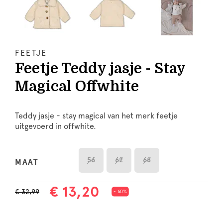
FEETJE
Feetje Teddy jasje - Stay
Magical Offwhite
Teddy jasje - stay magical van het merk feetje
uitgevoerd in offwhite.
56
62
68
MAAT
€ 13,20
€ 32,99
- 60%