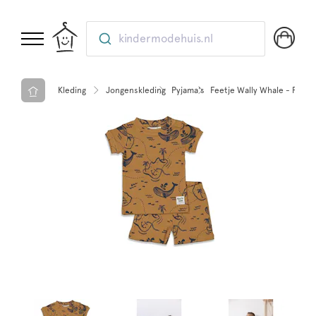
kindermodehuis.nl
Kleding
Jongenskleding
Pyjama's
Feetje Wally Whale - Pre