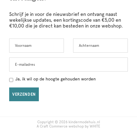
Schrijf je in voor de nieuwsbrief en ontvang naast
wekelijkse updates, een kortingscode van €5,00 en
€10,00 die je direct kan besteden in onze webshop.
Voornaam
Achternaam
Leave
this
field
blank
E-mailadres
Ja, ik wil op de hoogte gehouden worden
VERZENDEN
Copyright © 2026 kindermodehuis.nl
A Craft Commerce webshop by WHITE