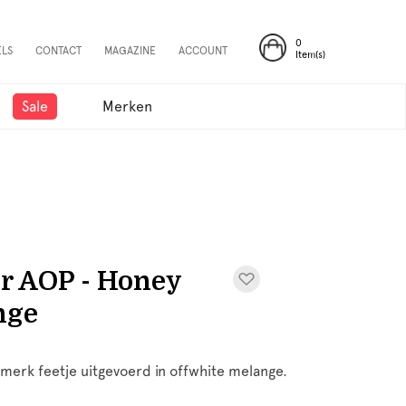
0
ELS
CONTACT
MAGAZINE
ACCOUNT
Item(s)
Sale
Merken
r AOP - Honey
nge
merk feetje uitgevoerd in offwhite melange.