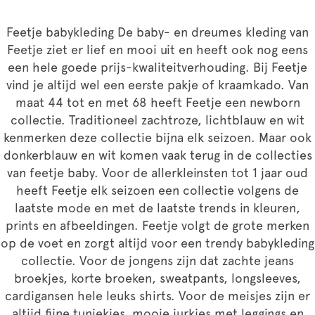
Feetje babykleding De baby- en dreumes kleding van
Feetje ziet er lief en mooi uit en heeft ook nog eens
een hele goede prijs-kwaliteitverhouding. Bij Feetje
vind je altijd wel een eerste pakje of kraamkado. Van
maat 44 tot en met 68 heeft Feetje een newborn
collectie. Traditioneel zachtroze, lichtblauw en wit
kenmerken deze collectie bijna elk seizoen. Maar ook
donkerblauw en wit komen vaak terug in de collecties
van feetje baby. Voor de allerkleinsten tot 1 jaar oud
heeft Feetje elk seizoen een collectie volgens de
laatste mode en met de laatste trends in kleuren,
prints en afbeeldingen. Feetje volgt de grote merken
op de voet en zorgt altijd voor een trendy babykleding
collectie. Voor de jongens zijn dat zachte jeans
broekjes, korte broeken, sweatpants, longsleeves,
cardigansen hele leuks shirts. Voor de meisjes zijn er
altijd fijne tuniekjes, mooie jurkjes met leggings en