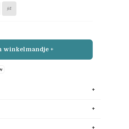
62
n winkelmandje +