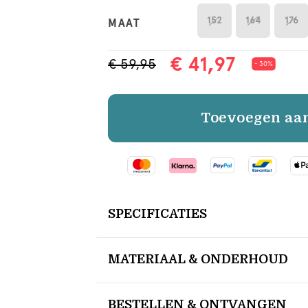
152
164
176
MAAT
€ 41,97
€ 59,95
- 30%
Toevoegen aa
SPECIFICATIES
MATERIAAL & ONDERHOUD
BESTELLEN & ONTVANGEN