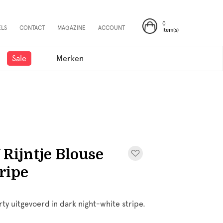
0
ELS
CONTACT
MAGAZINE
ACCOUNT
Item(s)
Sale
Merken
ijntje Blouse
ripe
rty uitgevoerd in dark night-white stripe.