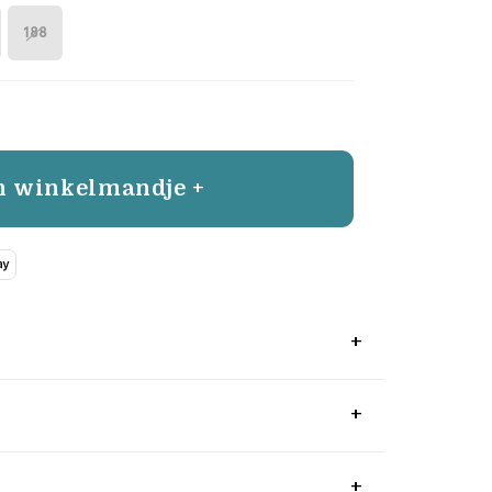
188
n winkelmandje +