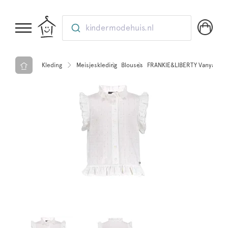
kindermodehuis.nl
Kleding
Meisjeskleding
Blouses
FRANKIE&LIBERTY Vanya Blo