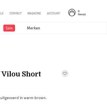
0
ELS
CONTACT
MAGAZINE
ACCOUNT
Item(s)
Sale
Merken
Vilou Short
y uitgevoerd in warm brown.