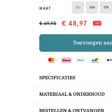
152
164
176
MAAT
€ 48,97
€ 69,95
- 30%
Toevoegen aa
SPECIFICATIES
MATERIAAL & ONDERHOUD
BESTELLEN & ONTVANGEN