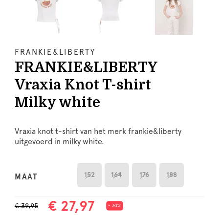
FRANKIE&LIBERTY
FRANKIE&LIBERTY
Vraxia Knot T-shirt
Milky white
Vraxia knot t-shirt van het merk frankie&liberty
uitgevoerd in milky white.
152
164
176
188
MAAT
€ 27,97
€ 39,95
- 30%