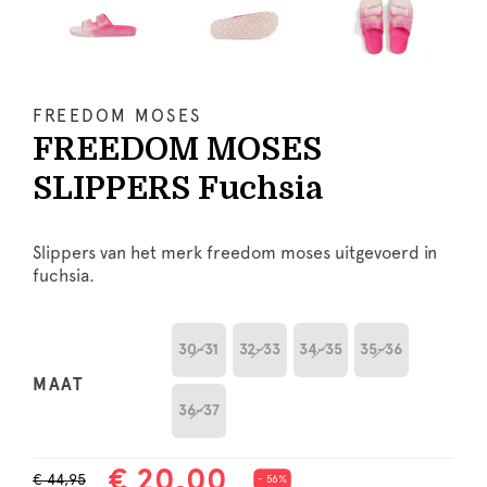
FREEDOM MOSES
FREEDOM MOSES
SLIPPERS Fuchsia
Slippers van het merk freedom moses uitgevoerd in
fuchsia.
30-31
32-33
34-35
35-36
MAAT
36-37
€ 20,00
€ 44,95
- 56%