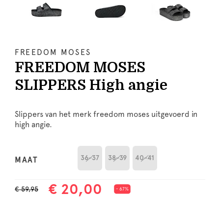
FREEDOM MOSES
FREEDOM MOSES
SLIPPERS High angie
Slippers van het merk freedom moses uitgevoerd in
high angie.
36-37
38-39
40-41
MAAT
€ 20,00
€ 59,95
- 67%