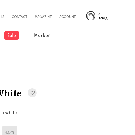
0
ELS
CONTACT
MAGAZINE
ACCOUNT
Item(s)
Sale
Merken
White
in white.
16JR