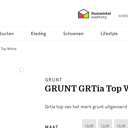
WINK
ducten
Kleding
Schoenen
Lifestyle
 Top White
GRUNT
GRUNT GRTia Top 
Grtia top van het merk grunt uitgevoerd 
10JR
12JR
14JR
MAAT