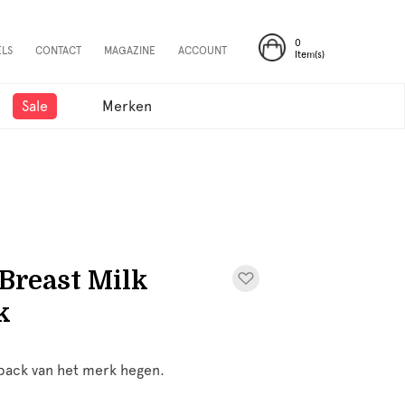
0
ELS
CONTACT
MAGAZINE
ACCOUNT
Item(s)
Sale
Merken
Breast Milk
k
pack van het merk hegen.