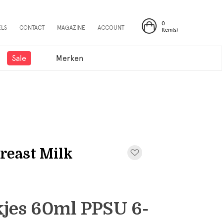
0
ELS
CONTACT
MAGAZINE
ACCOUNT
Item(s)
Sale
Merken
reast Milk
jes 60ml PPSU 6-