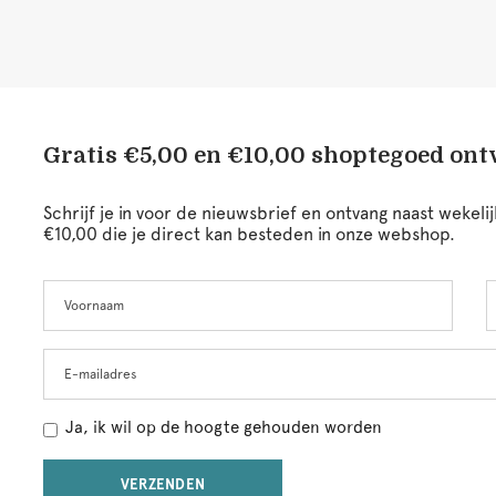
Gratis €5,00 en €10,00 shoptegoed on
Schrijf je in voor de nieuwsbrief en ontvang naast wekel
€10,00 die je direct kan besteden in onze webshop.
Voornaam
A
Leave
this
field
blank
E-mailadres
Ja, ik wil op de hoogte gehouden worden
VERZENDEN