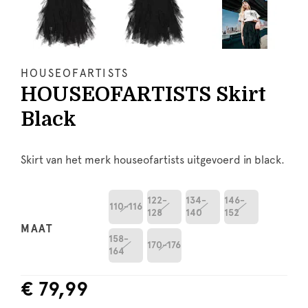
HOUSEOFARTISTS
HOUSEOFARTISTS Skirt
Black
Skirt van het merk houseofartists uitgevoerd in black.
122-
134-
146-
110-116
128
140
152
MAAT
158-
170-176
164
€ 79,99