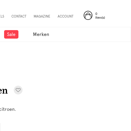
0
ELS
CONTACT
MAGAZINE
ACCOUNT
Item(s)
Sale
Merken
en
citroen.