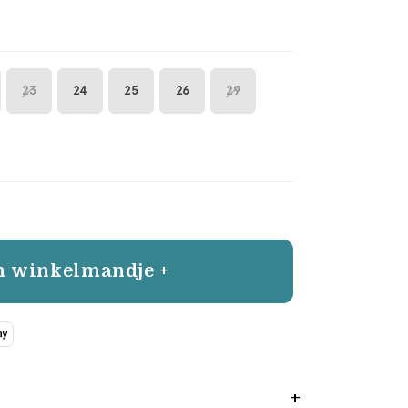
23
24
25
26
29
n winkelmandje +