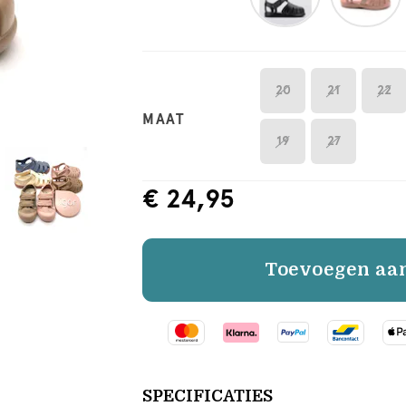
20
21
22
MAAT
19
27
€ 24,95
Toevoegen aa
SPECIFICATIES