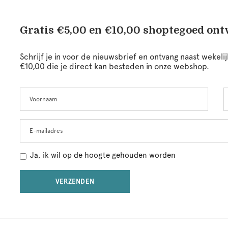
Gratis €5,00 en €10,00 shoptegoed on
Schrijf je in voor de nieuwsbrief en ontvang naast wekel
€10,00 die je direct kan besteden in onze webshop.
Voornaam
A
Leave
this
field
blank
E-mailadres
Ja, ik wil op de hoogte gehouden worden
VERZENDEN