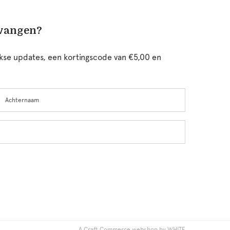
tvangen?
ijkse updates, een kortingscode van €5,00 en
chternaam
A Craft Commerce webshop by WHITE