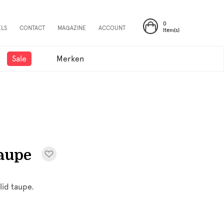
0
ELS
CONTACT
MAGAZINE
ACCOUNT
Item(s)
Sale
Merken
aupe
lid taupe.