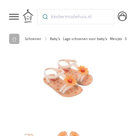
kindermodehuis.nl
Schoenen
Baby’s
Lage schoenen voor baby's
Meisjes
Slippe