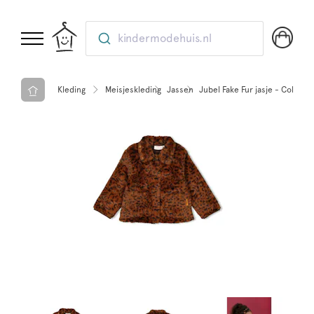
kindermodehuis.nl
Kleding
Meisjeskleding
Jassen
Jubel Fake Fur jasje - Color M