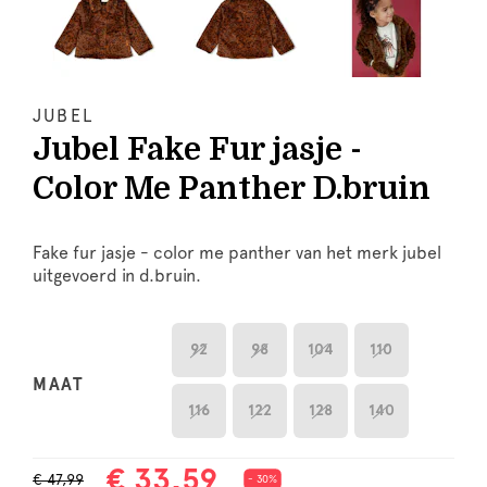
JUBEL
Jubel Fake Fur jasje -
Color Me Panther D.bruin
Fake fur jasje - color me panther van het merk jubel
uitgevoerd in d.bruin.
92
98
104
110
MAAT
116
122
128
140
€ 33,59
€ 47,99
- 30%