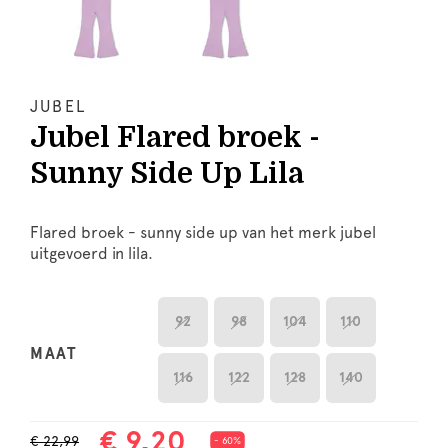
JUBEL
Jubel Flared broek -
Sunny Side Up Lila
Flared broek - sunny side up van het merk jubel
uitgevoerd in lila.
92
98
104
110
MAAT
116
122
128
140
€ 9,20
€ 22,99
- 60%