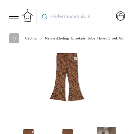
kindermodehuis.nl
Kleding
Meisjeskleding
Broeken
Jubel Flared broek AOP - Qu