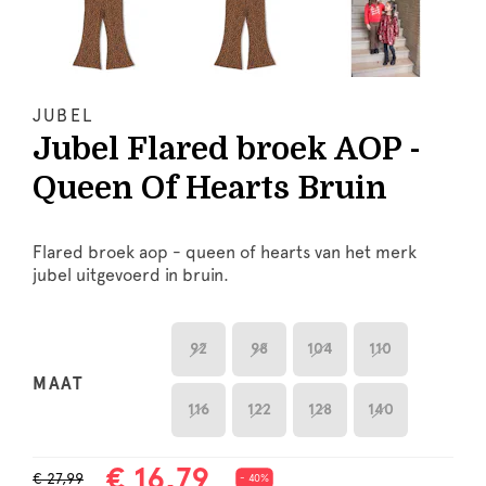
JUBEL
Jubel Flared broek AOP -
Queen Of Hearts Bruin
Flared broek aop - queen of hearts van het merk
jubel uitgevoerd in bruin.
92
98
104
110
MAAT
116
122
128
140
€ 16,79
€ 27,99
- 40%