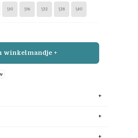
110
116
122
128
140
n winkelmandje +