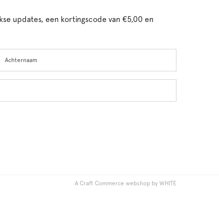
ijkse updates, een kortingscode van €5,00 en
chternaam
A Craft Commerce webshop by WHITE