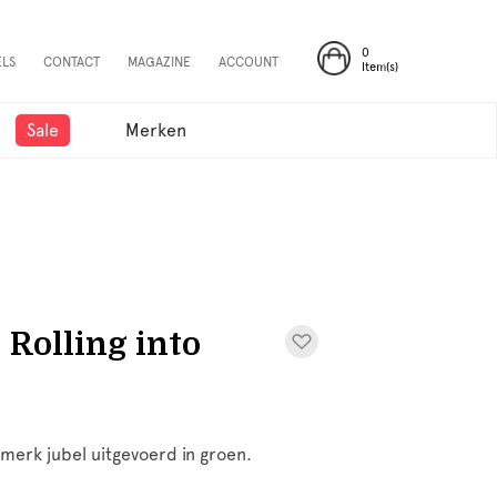
0
ELS
CONTACT
MAGAZINE
ACCOUNT
Item(s)
Sale
Merken
- Rolling into
t merk jubel uitgevoerd in groen.