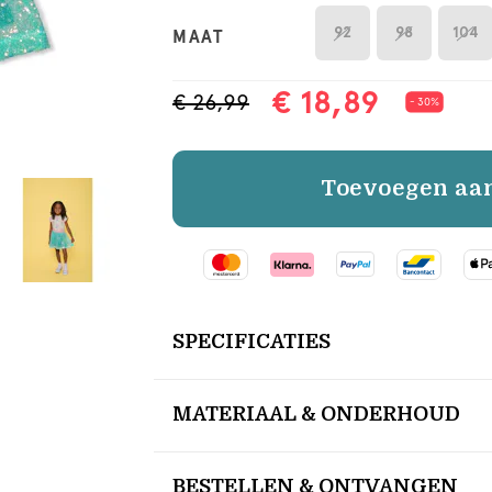
92
98
104
MAAT
€ 18,89
€ 26,99
- 30%
Toevoegen aa
SPECIFICATIES
MATERIAAL & ONDERHOUD
BESTELLEN & ONTVANGEN