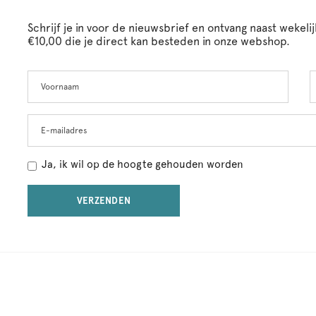
Schrijf je in voor de nieuwsbrief en ontvang naast wekel
€10,00 die je direct kan besteden in onze webshop.
Voornaam
A
Leave
this
field
blank
E-mailadres
Ja, ik wil op de hoogte gehouden worden
VERZENDEN