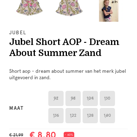
JUBEL
Jubel Short AOP - Dream
About Summer Zand
Short aop - dream about summer van het merk jubel
uitgevoerd in zand.
92
98
104
110
MAAT
116
122
128
140
€ 8,80
€ 21,99
- 60%