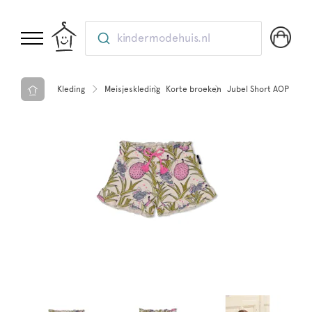
kindermodehuis.nl
Kleding
Meisjeskleding
Korte broeken
Jubel Short AOP - D