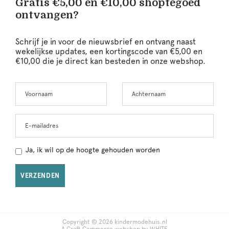
Gratis €5,00 en €10,00 shoptegoed
ontvangen?
Schrijf je in voor de nieuwsbrief en ontvang naast
wekelijkse updates, een kortingscode van €5,00 en
€10,00 die je direct kan besteden in onze webshop.
Voornaam
Achternaam
Leave
this
field
blank
E-mailadres
Ja, ik wil op de hoogte gehouden worden
VERZENDEN
Copyright © 2026 kindermodehuis.nl