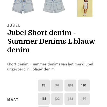
JUBEL
Jubel Short denim -
Summer Denims L.blauw
denim
Short denim - summer denims van het merk jubel
uitgevoerd in l.blauw denim.
92
98
104
110
116
122
128
134
MAAT