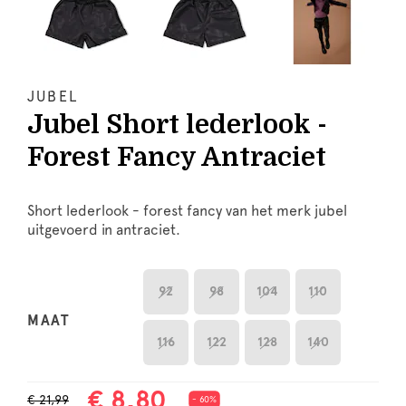
JUBEL
Jubel Short lederlook -
Forest Fancy Antraciet
Short lederlook - forest fancy van het merk jubel
uitgevoerd in antraciet.
92
98
104
110
MAAT
116
122
128
140
€ 8,80
€ 21,99
- 60%