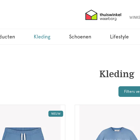
WINK
ducten
Kleding
Schoenen
Lifestyle
Kleding
Filters v
NIEUW