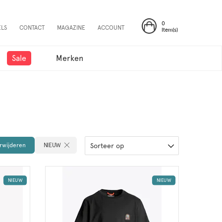
0
ELS
CONTACT
MAGAZINE
ACCOUNT
Item(s)
Sale
Merken
erwijderen
NIEUW
Sorteer op
NIEUW
NIEUW