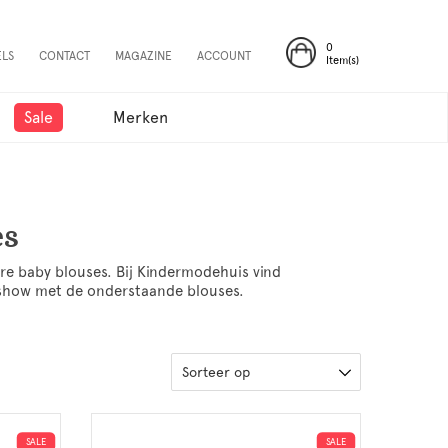
0
ELS
CONTACT
MAGAZINE
ACCOUNT
Item(s)
Sale
Merken
es
ere baby blouses. Bij Kindermodehuis vind
e show met de onderstaande blouses.
Sorteer op
SALE
SALE