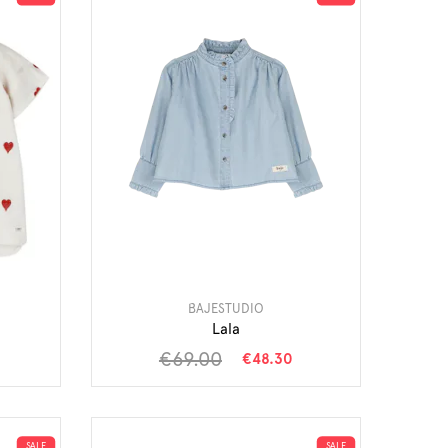
BAJESTUDIO
Lala
€69.00
€48.30
SALE
SALE