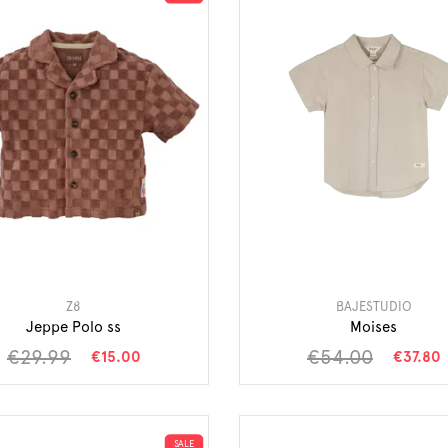
Z8
BAJESTUDIO
Jeppe Polo ss
Moises
€29.99
€54.00
€15.00
€37.80
SALE