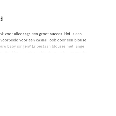
d
k voor alledaags een groot succes. Het is een
jvoorbeeld voor een casual look door een blouse
jouw baby jongen? Er bestaan blouses met lange
n. Het kledingstuk kan hierdoor gedragen worden in
use een goede combinatie. Het kraagje van de blouse
 in onze collectie geef je je eigen draai aan de
dragen worden. De romper is voorzien van een