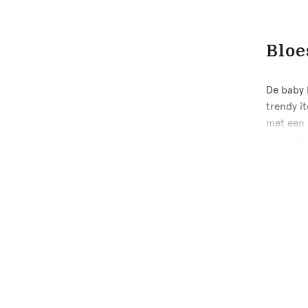
Bloe
De baby 
trendy i
met een 
mouwen, 
zowel de
Ga je vo
komt hier
outfit. S
Baby
Bloesjes