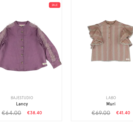
SALE
BAJESTUDIO
LABO
Lancy
Muri
€64.00
€69.00
€38.40
€41.40