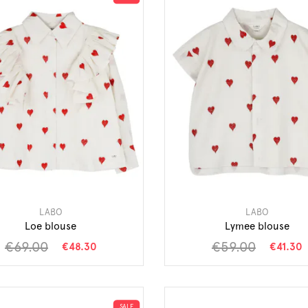
LABO
LABO
Loe blouse
Lymee blouse
€69.00
€59.00
€48.30
€41.30
SALE