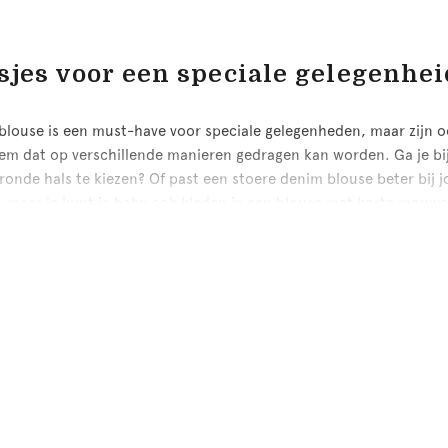
sjes voor een speciale gelegenhei
blouse is een must-have voor speciale gelegenheden, maar zijn oo
tem dat op verschillende manieren gedragen kan worden. Ga je bi
ronde hals te kiezen? Of past een stoere denim blouse beter bij 
maar je kunt je baby ook kleden in een blouse met korte mouwe
 zomer als in de winter.
or een chique uitstraling? Dan is een trui met daaronder een blo
door boven de trui uit. Dankzij de verschillende kleuren en prints
aai hoeft het dus zeker niet te zijn!
 blouse voor meisjes of jongens
, in de vorm van een
rompertje
, kunnen door de allerkleinsten ge