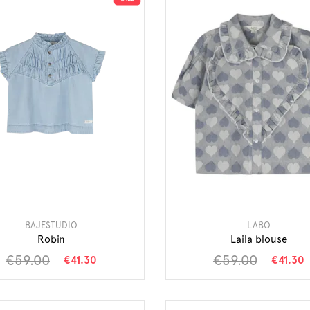
BAJESTUDIO
LABO
Robin
Laila blouse
€59.00
€59.00
€41.30
€41.30