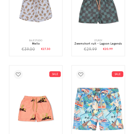
BAJESTUDIO
STURDY
Mello
Zwemshort ruit - Lagoon Legends
€39.00
€29.99
€27.30
€20.99
SALE
SALE