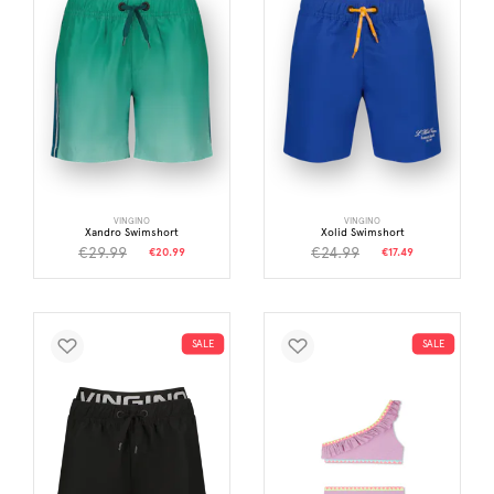
VINGINO
VINGINO
Xandro Swimshort
Xolid Swimshort
€29.99
€24.99
€20.99
€17.49
SALE
SALE