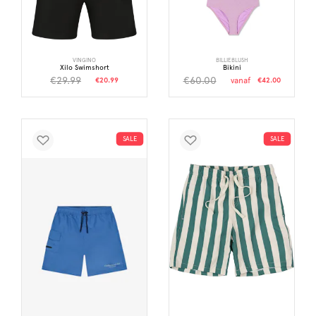
VINGINO
BILLIEBLUSH
Xilo Swimshort
Bikini
€29.99
€60.00
€20.99
vanaf
€42.00
SALE
SALE