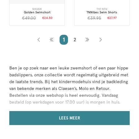
NIK&NIK
THE NEW
Golden Swimshort
TNNibes Swim Shorts
€49.00
€39.95
€24.50
€27.97
1
2
Ben je op zoek naar een leuke zwemshort of een paar hippe
badslippers, onze collectie wordt regelmatig uitgebreid met
de laatste trends. Bij het kindermodehuis vind je badkleding
van bekende merken als Claesen’s, Molo en Retour.
Bestellen via onze webshop is heel eenvoudig. Vandaag
besteld (op werkdagen voor 17.00 uur) is morgen in huis.
LEES MEER