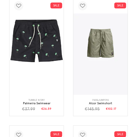
SALE
SALE
TUMBLE N'DRY
PARAJUMPERS
Palmeira Swimwear
Alcor Swimshort
€37.99
€145.95
€26.59
€102.17
SALE
SALE