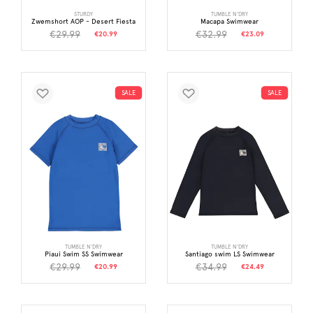
STURDY
TUMBLE N'DRY
Zwemshort AOP - Desert Fiesta
Macapa Swimwear
€29.99
€32.99
€20.99
€23.09
SALE
SALE
TUMBLE N'DRY
TUMBLE N'DRY
Piaui Swim SS Swimwear
Santiago swim LS Swimwear
€29.99
€34.99
€20.99
€24.49