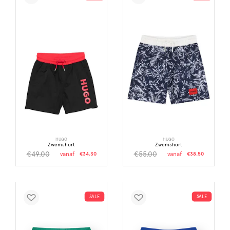
HUGO
HUGO
Zwemshort
Zwemshort
€49.00
€55.00
vanaf
€34.30
vanaf
€38.50
SALE
SALE