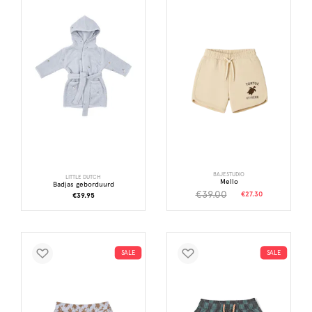
BAJESTUDIO
LITTLE DUTCH
Mello
Badjas geborduurd
€39.00
€27.30
€39.95
SALE
SALE