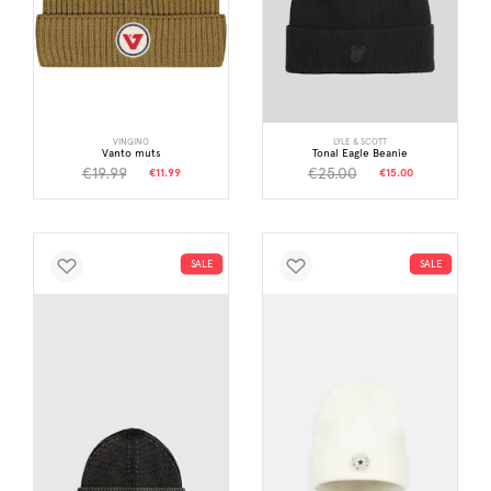
VINGINO
LYLE & SCOTT
Vanto muts
Tonal Eagle Beanie
€19.99
€25.00
€11.99
€15.00
SALE
SALE