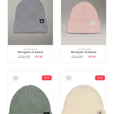
CALVIN KLEIN
CALVIN KLEIN
Monogram rib beanie
Monogram rib beanie
€34.90
€34.90
€17.45
€17.45
SALE
SALE