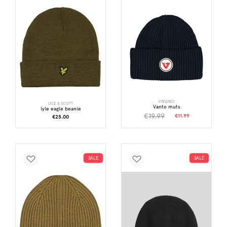
VINGINO
LYLE & SCOTT
Vanto muts
lyle eagle beanie
€19.99
€11.99
€25.00
SALE
SALE