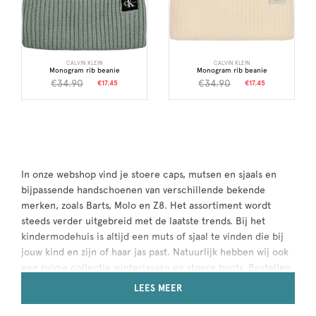
CALVIN KLEIN
CALVIN KLEIN
Monogram rib beanie
Monogram rib beanie
€34.90
€34.90
€17.45
€17.45
In onze webshop vind je stoere caps, mutsen en sjaals en
bijpassende handschoenen van verschillende bekende
merken, zoals Barts, Molo en Z8. Het assortiment wordt
steeds verder uitgebreid met de laatste trends. Bij het
kindermodehuis is altijd een muts of sjaal te vinden die bij
jouw kind en zijn of haar jas past. Natuurlijk hebben wij ook
een ruime collectie winterjassen en stoere boots. Bestellen
is heel eenvoudig; bestellingen op werkdagen voor 17.00 uur,
LEES MEER
worden de volgende dag geleverd.