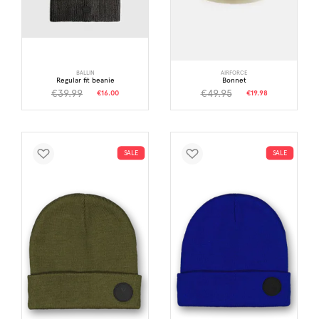
BALLIN
AIRFORCE
Regular fit beanie
Bonnet
€39.99
€49.95
€16.00
€19.98
SALE
SALE