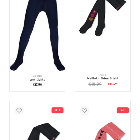
JUBEL
NIK&NIK
Maillot - Shine Bright
tory tights
€18.99
€11.39
€17.50
SALE
SALE