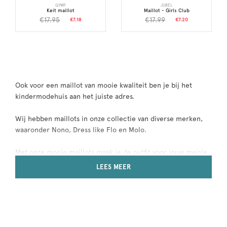
GYMP
JUBEL
Keit maillot
Maillot - Girls Club
€17.95
€17.99
€7.18
€7.20
Ook voor een maillot van mooie kwaliteit ben je bij het
kindermodehuis aan het juiste adres.
Wij hebben maillots in onze collectie van diverse merken,
waaronder Nono, Dress like Flo en Molo.
Met onze mooie maillots maak je de outfit voor jouw meisje
compleet. Makkelijk online te bestellen en snel in huis, vóór
LEES MEER
17.00 uur besteld, is de volgende dag in huis.